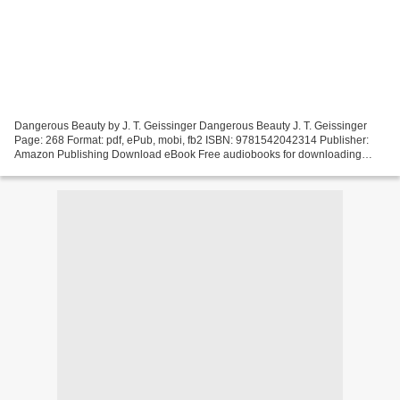
Dangerous Beauty by J. T. Geissinger Dangerous Beauty J. T. Geissinger
Page: 268 Format: pdf, ePub, mobi, fb2 ISBN: 9781542042314 Publisher:
Amazon Publishing Download eBook Free audiobooks for downloading
Dangerous Beauty RTF PDF DJVU in English HQ
EPUB/MOBI/KINDLE/PDF/Doc...