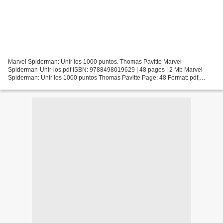
Marvel Spiderman: Unir los 1000 puntos. Thomas Pavitte Marvel-
Spiderman-Unir-los.pdf ISBN: 9788498019629 | 48 pages | 2 Mb Marvel
Spiderman: Unir los 1000 puntos Thomas Pavitte Page: 48 Format: pdf,
ePub, fb2, mobi ISBN: 9788498019629 Publisher: Editorial...