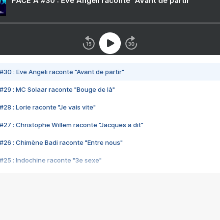
FACE A #30 : Eve Angeli raconte "Avant de partir"
#30 : Eve Angeli raconte "Avant de partir"
#29 : MC Solaar raconte "Bouge de là"
28 : Lorie raconte "Je vais vite"
#27 : Christophe Willem raconte "Jacques a dit"
#26 : Chimène Badi raconte "Entre nous"
#25 : Indochine raconte "3e sexe"
#24 : Zaho raconte "C'est chelou"
#23 : Patrick Bruel raconte "Au café des délices"
#22 : Kyo raconte "Le chemin"