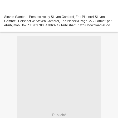
Steven Gambrel: Perspective by Steven Gambrel, Eric Piasecki Steven
Gambrel: Perspective Steven Gambrel, Eric Piasecki Page: 272 Format: pdf,
ePub, mobi, fb2 ISBN: 9780847863242 Publisher: Rizzoli Download eBook
Ebooks smartphone download Steven Gambrel:...
Publicité