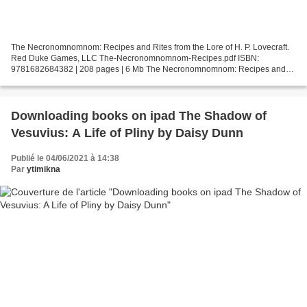
The Necronomnomnom: Recipes and Rites from the Lore of H. P. Lovecraft.
Red Duke Games, LLC The-Necronomnomnom-Recipes.pdf ISBN:
9781682684382 | 208 pages | 6 Mb The Necronomnomnom: Recipes and
Rites from the Lore of H. P. Lovecraft Red Duke Games, LLC...
Downloading books on ipad The Shadow of
Vesuvius: A Life of Pliny by Daisy Dunn
Publié le 04/06/2021 à 14:38
Par
ytimikna