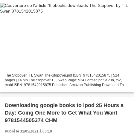
The Stopover. T L Swan The-Stopover.pdf ISBN: 9781542015875 | 524
pages | 14 Mb The Stopover T L Swan Page: 524 Format: pdf, ePub, fb2,
mobi ISBN: 9781542015875 Publisher: Amazon Publishing Download The
Stopover It ebooks downloads The Stopover by T L...
Downloading google books to ipod 25 Hours a
Day: Going One More to Get What You Want
9781544505374 CHM
Publié le 31/05/2021 à 05:19