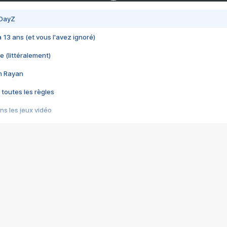
 DayZ
 a 13 ans (et vous l'avez ignoré)
e (littéralement)
im Rayan
 toutes les règles
s les jeux vidéo
us choquant de Rockstar ? - Le scandale BULLY
e plus moche de Steam
du RÊVE tourne au CAUCHEMAR
pendant 8 heures
it… à tort
umiliés par un jeu vidéo