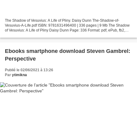
The Shadow of Vesuvius: A Life of Pliny. Daisy Dunn The-Shadow-of-
Vesuvius-A-Life.pdf ISBN: 9781631496400 | 336 pages | 9 Mb The Shadow
of Vesuvius: A Life of Pliny Daisy Dunn Page: 336 Format: pdf, ePub, fb2,
mobi ISBN: 9781631496400 Publisher: Liveright...
Ebooks smartphone download Steven Gambrel:
Perspective
Publié le 02/06/2021 à 13:26
Par
ytimikna