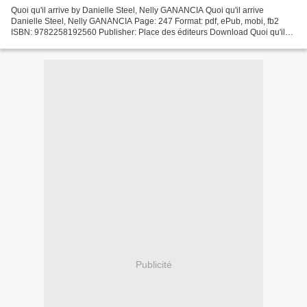
Quoi qu'il arrive by Danielle Steel, Nelly GANANCIA Quoi qu'il arrive
Danielle Steel, Nelly GANANCIA Page: 247 Format: pdf, ePub, mobi, fb2
ISBN: 9782258192560 Publisher: Place des éditeurs Download Quoi qu'il
arrive Downloading books to kindle for ipad...
Publicité