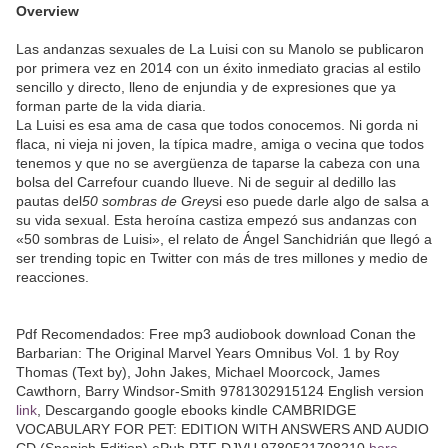
Overview
Las andanzas sexuales de La Luisi con su Manolo se publicaron
por primera vez en 2014 con un éxito inmediato gracias al estilo
sencillo y directo, lleno de enjundia y de expresiones que ya
forman parte de la vida diaria.
La Luisi es esa ama de casa que todos conocemos. Ni gorda ni
flaca, ni vieja ni joven, la típica madre, amiga o vecina que todos
tenemos y que no se avergüenza de taparse la cabeza con una
bolsa del Carrefour cuando llueve. Ni de seguir al dedillo las
pautas del
50 sombras de Grey
si eso puede darle algo de salsa a
su vida sexual. Esta heroína castiza empezó sus andanzas con
«50 sombras de Luisi», el relato de Ángel Sanchidrián que llegó a
ser trending topic en Twitter con más de tres millones y medio de
reacciones.
Pdf Recomendados: Free mp3 audiobook download Conan the
Barbarian: The Original Marvel Years Omnibus Vol. 1 by Roy
Thomas (Text by), John Jakes, Michael Moorcock, James
Cawthorn, Barry Windsor-Smith 9781302915124 English version
link
, Descargando google ebooks kindle CAMBRIDGE
VOCABULARY FOR PET: EDITION WITH ANSWERS AND AUDIO
CD (Spanish Edition) ePub RTF DJVU 9780521708210
here
,