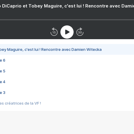
 DiCaprio et Tobey Maguire, c'est lui ! Rencontre avec Dam
bey Maguire, c'est lui ! Rencontre avec Damien Witecka
e 6
e 5
e 4
e 3
s créatrices de la VF !
e 2
e 1