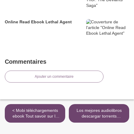
Online Read Ebook Lethal Agent
Commentaires
Ajouter un commentaire
< Mobi téléchargements
Los mejores audiolibros
ebook Tout savoir sur la
descargar torrents
fonction publique - Spécial
STARTEN WIR A1 AB+CD-
Réforme 9782360757848
AUDIO ARBEITSBUCH
en francais ePub par Pierre
(LIBRO DE EJERCICIOS) >