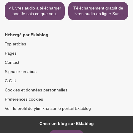
< Livres audio à télécharger
Téléchargement gratuit de
ipod Je sais ce que vous
livres audio en ligne Sur le
pensez ! ePub iBook PDB
fil par Estelle Maskame in
par Rémi Larrousse
French >
Hébergé par Eklablog
Top articles
Pages
Contact
Signaler un abus
C.G.U.
Cookies et données personnelles
Préférences cookies
Voir le profil de ytimikna sur le portail Eklablog
Créer un blog sur Eklablog